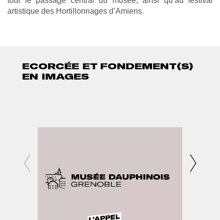
tout le passage central du musée, ainsi qu’au festival
artistique des Hortillonnages d’Amiens.
ECORCÉE ET FONDEMENT(S)
EN IMAGES
PH
Af
2
l
e
g
PHOTO
Afficher
1
l'image
en
grand