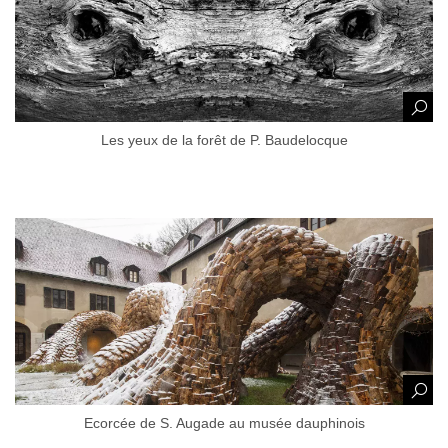
grand
Les yeux de la forêt de P. Baudelocque
Afficher
l'image
en
grand
Ecorcée de S. Augade au musée dauphinois