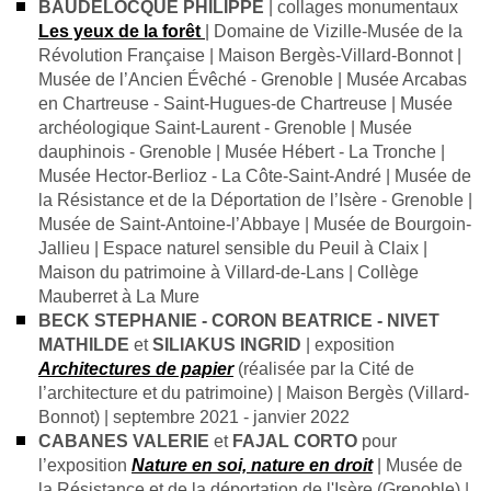
BAUDELOCQUE PHILIPPE
| collages monumentaux
Les yeux de la forêt
| Domaine de Vizille-Musée de la
Révolution Française | Maison Bergès-Villard-Bonnot |
Musée de l’Ancien Évêché - Grenoble | Musée Arcabas
en Chartreuse - Saint-Hugues-de Chartreuse | Musée
archéologique Saint-Laurent - Grenoble | Musée
dauphinois - Grenoble | Musée Hébert - La Tronche |
Musée Hector-Berlioz - La Côte-Saint-André | Musée de
la Résistance et de la Déportation de l’Isère - Grenoble |
Musée de Saint-Antoine-l’Abbaye | Musée de Bourgoin-
Jallieu | Espace naturel sensible du Peuil à Claix |
Maison du patrimoine à Villard-de-Lans | Collège
Mauberret à La Mure
BECK STEPHANIE - CORON BEATRICE - NIVET
MATHILDE
et
SILIAKUS INGRID
| exposition
Architectures de papier
(réalisée par la Cité de
l’architecture et du patrimoine) | Maison Bergès (Villard-
Bonnot) | septembre 2021 - janvier 2022
CABANES VALERIE
et
FAJAL CORTO
pour
l’exposition
Nature en soi, nature en droit
| Musée de
la Résistance et de la déportation de l'Isère (Grenoble) |