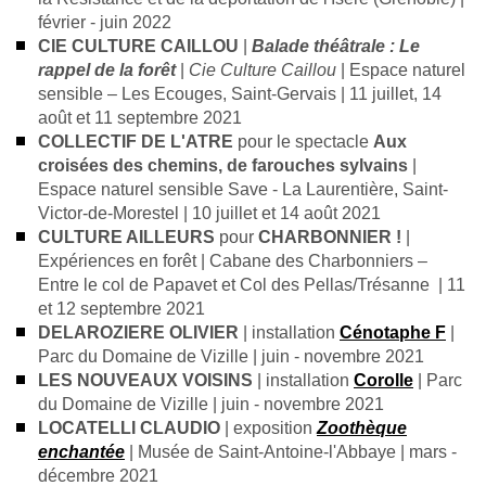
février - juin 2022
CIE CULTURE CAILLOU
|
Balade théâtrale : Le
rappel de la forêt
|
Cie Culture Caillou
| Espace naturel
sensible – Les Ecouges, Saint-Gervais | 11 juillet, 14
août et 11 septembre 2021
COLLECTIF DE L'ATRE
pour
le spectacle
Aux
croisées des chemins, de farouches sylvains
|
Espace naturel sensible Save - La Laurentière, Saint-
Victor-de-Morestel | 10 juillet et
14 août 2021
CULTURE AILLEURS
pour
CHARBONNIER !
|
Expériences en forêt | Cabane des Charbonniers –
Entre le col de Papavet et Col des Pellas/Trésanne | 11
et 12 septembre 2021
DELAROZIERE OLIVIER
| installation
Cénotaphe F
|
Parc du Domaine de Vizille | juin - novembre 2021
LES NOUVEAUX VOISINS
|
installation
Corolle
| Parc
du Domaine de Vizille | juin - novembre 2021
LOCATELLI CLAUDIO
| exposition
Zoothèque
enchantée
| Musée de Saint-Antoine-l'Abbaye | mars -
décembre 2021