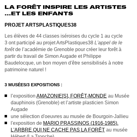
LA FORÊT INSPIRE LES ARTISTES
...ET LES ENFANTS
PROJET ARTSPLASTIQUES38
Les élèves de 44 classes iséroises
du cycle 1 au cycle
3
ont participé au
projet ArtsPlastiques38
L'appel de le
forêt
de l’académie de Grenoble pour créer leur forêt à
partir du travail de Simon Augade et Philippe
Baudelocque, un bon moyen d'être sensibilisés à notre
patrimoine naturel !
3 MUSÉES/3 EXPOSITIONS :
l’exposition
AMAZONIE[S], FORÊT-MONDE
au Musée
dauphinois (Grenoble) et l’artiste plasticien Simon
Augade
une sélection d'oeuvres au musée de Bourgoin-Jallieu
l'exposition de
MARIO PRASSINOS (1916-1985).
L'ARBRE QUI NE CACHE PAS LA FORÊT
au musée
Hébert (La Tronche)