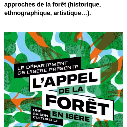
approches de la forêt (historique,
ethnographique, artistique…).
Afficher
l'image
en
grand