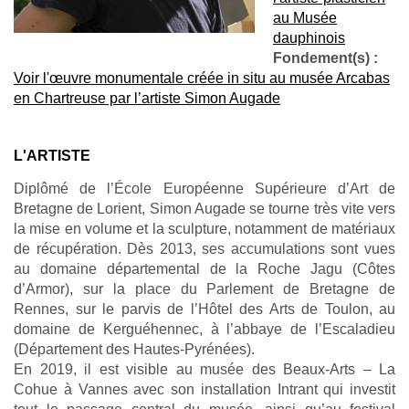
au Musée
dauphinois
Fondement(s) :
Voir l'
œuvre monumentale créée in situ au musée Arcabas
en Chartreuse par l’artiste Simon Augade
L'ARTISTE
Diplômé
de l’École Européenne Supérieure d’Art de
Bretagne de Lorient,
Simon Augade se
tourne très vite vers
la mise en volume et la
sculpture, notamment
de matériaux
de
récupération. Dès
2013, ses accumulations
sont vues
au
domaine départemental de la Roche Jagu (Côtes
d’Armor),
sur la
place du Parlement de Bretagne de
Rennes, sur
le parvis de l’Hôtel des Arts de
Toulon, au
domaine de
Kerguéhennec, à l’abbaye
de
l’Escaladieu
(Département
des
Hautes-Pyrénées).
En
2019,
il est
visible au musée des Beaux-Arts – La
Cohue à Vannes avec son installation
Intrant
qui investit