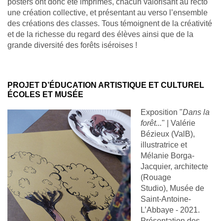
posters ont donc été imprimés, chacun valorisant au recto
une création collective, et présentant au verso l’ensemble
des créations des classes. Tous témoignent de la créativité
et de la richesse du regard des élèves ainsi que de la
grande diversité des forêts iséroises !
PROJET D’ÉDUCATION ARTISTIQUE ET CULTUREL
ÉCOLES ET MUSÉE
Exposition "
Dans la
forêt...
"
| Valérie
Bézieux (ValB),
illustratrice et
Mélanie Borga-
Jacquier, architecte
(Rouage
Studio),
Musée de
Saint-Antoine-
L’Abbaye
- 2021.
Présentation des