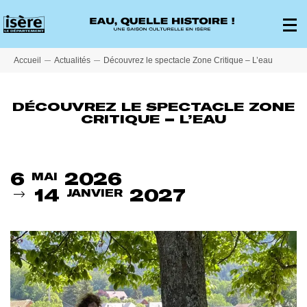
Panneau de gestion des cookies
Affich
le
menu
princi
Accueil
Actualités
Découvrez le spectacle Zone Critique – L’eau
DÉCOUVREZ LE SPECTACLE ZONE
CRITIQUE – L’EAU
Du
6
2026
MAI
14
2027
JANVIER